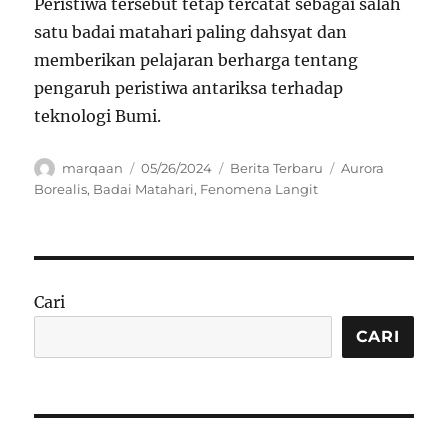
Peristiwa tersebut tetap tercatat sebagai salah
satu badai matahari paling dahsyat dan
memberikan pelajaran berharga tentang
pengaruh peristiwa antariksa terhadap
teknologi Bumi.
Author
Posted
Categories
Tags
marqaan
05/26/2024
Berita Terbaru
Aurora
on
Borealis
,
Badai Matahari
,
Fenomena Langit
Cari
CARI