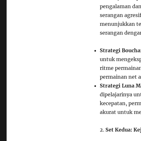
pengalaman dan
serangan agres
menunjukkan te
serangan dengan
Strategi Boucha
untuk mengeksp
ritme permainan
permainan net a
Strategi Luna M
dipelajarinya 
kecepatan, perm
akurat untuk me
2.
Set Kedua: K