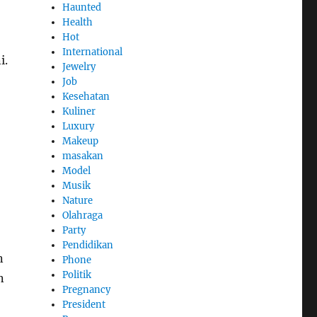
Haunted
Health
Hot
International
i.
Jewelry
Job
Kesehatan
Kuliner
Luxury
Makeup
masakan
Model
Musik
Nature
Olahraga
Party
Pendidikan
n
Phone
Politik
n
Pregnancy
President