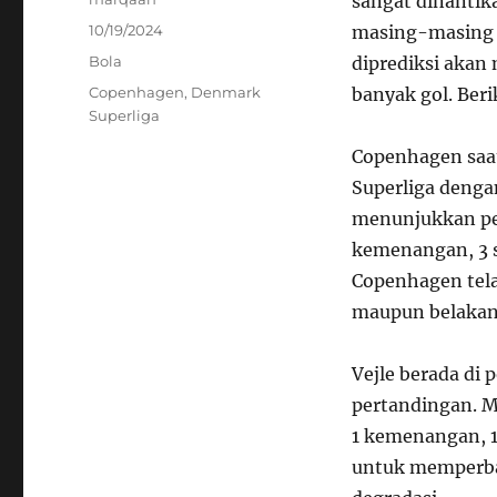
sangat dinantik
Posted
10/19/2024
masing-masing t
on
Categories
Bola
diprediksi akan
Tags
Copenhagen
,
Denmark
banyak gol. Ber
Superliga
Copenhagen saat
Superliga dengan
menunjukkan per
kemenangan, 3 s
Copenhagen tela
maupun belakan
Vejle berada di 
pertandingan. M
1 kemenangan, 1
untuk memperbai