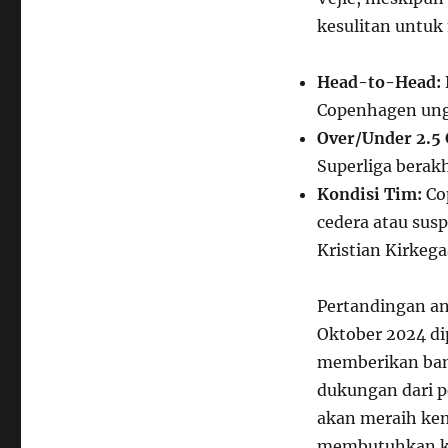
kesulitan untu
Head-to-Head:
Copenhagen ung
Over/Under 2.5 
Superliga berakh
Kondisi Tim:
Co
cedera atau sus
Kristian Kirkeg
Pertandingan an
Oktober 2024 di
memberikan bany
dukungan dari 
akan meraih kem
membutuhkan ke