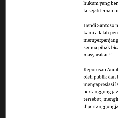
hukum yang ber
kesejahteraan m
Hendi Santoso 
kami adalah pem
memperpanjang k
semua pihak bis
masyarakat.”
Keputusan Andi
oleh publik dan 
mengapresiasi l
bertanggung ja
tersebut, mengi
dipertanggungj