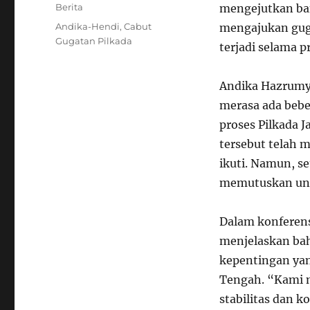
on
Categories
Berita
mengejutkan ba
Tags
Andika-Hendi
,
Cabut
mengajukan gug
Gugatan Pilkada
terjadi selama p
Andika Hazrumy
merasa ada bebe
proses Pilkada 
tersebut telah 
ikuti. Namun, s
memutuskan unt
Dalam konferens
menjelaskan ba
kepentingan yang
Tengah. “Kami 
stabilitas dan k