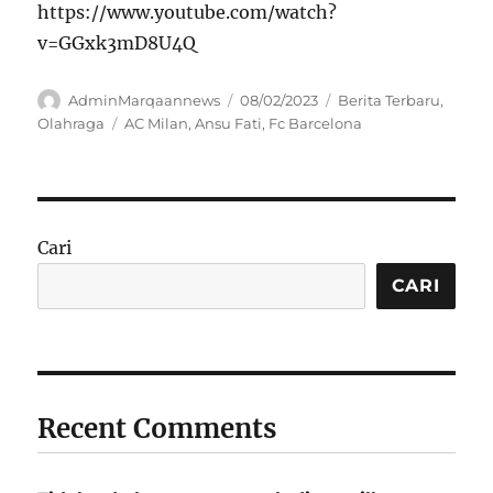
https://www.youtube.com/watch?
v=GGxk3mD8U4Q
Author
Posted
Categories
AdminMarqaannews
08/02/2023
Berita Terbaru
,
on
Tags
Olahraga
AC Milan
,
Ansu Fati
,
Fc Barcelona
Cari
CARI
Recent Comments