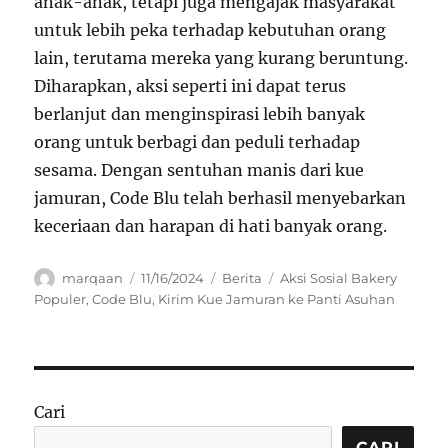
anak-anak, tetapi juga mengajak masyarakat
untuk lebih peka terhadap kebutuhan orang
lain, terutama mereka yang kurang beruntung.
Diharapkan, aksi seperti ini dapat terus
berlanjut dan menginspirasi lebih banyak
orang untuk berbagi dan peduli terhadap
sesama. Dengan sentuhan manis dari kue
jamuran, Code Blu telah berhasil menyebarkan
keceriaan dan harapan di hati banyak orang.
Author
Posted
Categories
Tags
marqaan
11/16/2024
Berita
Aksi Sosial Bakery
on
Populer
,
Code Blu
,
Kirim Kue Jamuran ke Panti Asuhan
Cari
CARI