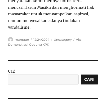
menyatakan komitmennya untuk terus
mencari Harun Masiku dan menghormati hak
masyarakat untuk menyampaikan aspirasi,
namun menyesalkan adanya tindakan
vandalisme.
Author
Posted
Categories
Tags
marqaan
12/24/2024
Uncategory
Aksi
on
Demonstrasi
,
Gedung KPK
Cari
CARI