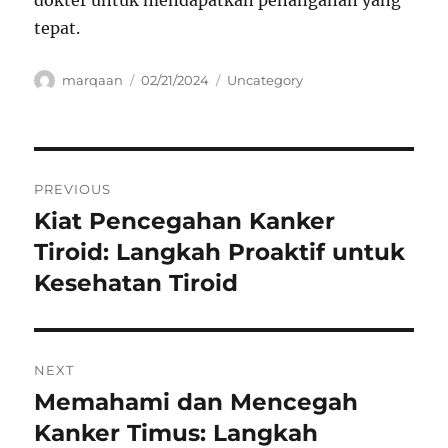
tepat.
Author
Posted
Categories
marqaan
02/21/2024
Uncategory
on
Navigasi
PREVIOUS
pos
Kiat Pencegahan Kanker
Previous
post:
Tiroid: Langkah Proaktif untuk
Kesehatan Tiroid
NEXT
Memahami dan Mencegah
Next
post:
Kanker Timus: Langkah