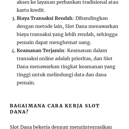
akses ke layanan perbankan tradisional atau
kartu kredit.
Biaya Transaksi Rendah
: Dibandingkan
dengan metode lain, Slot Dana menawarkan
biaya transaksi yang lebih rendah, sehingga
pemain dapat menghemat uang.
Keamanan Terjamin
: Keamanan dalam
transaksi online adalah prioritas, dan Slot
Dana menawarkan tingkat keamanan yang
tinggi untuk melindungi data dan dana
pemain.
BAGAIMANA CARA KERJA SLOT
DANA?
Slot Dana bekerja dengan mengintegrasikan