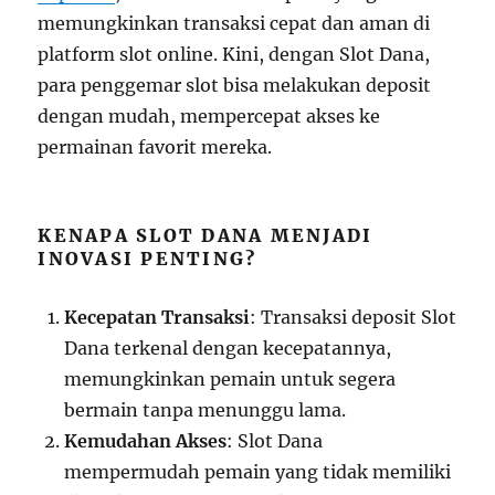
memungkinkan transaksi cepat dan aman di
platform slot online. Kini, dengan Slot Dana,
para penggemar slot bisa melakukan deposit
dengan mudah, mempercepat akses ke
permainan favorit mereka.
KENAPA SLOT DANA MENJADI
INOVASI PENTING?
Kecepatan Transaksi
: Transaksi deposit Slot
Dana terkenal dengan kecepatannya,
memungkinkan pemain untuk segera
bermain tanpa menunggu lama.
Kemudahan Akses
: Slot Dana
mempermudah pemain yang tidak memiliki