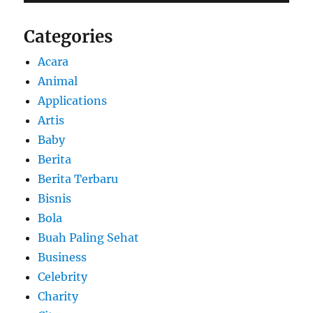
Categories
Acara
Animal
Applications
Artis
Baby
Berita
Berita Terbaru
Bisnis
Bola
Buah Paling Sehat
Business
Celebrity
Charity