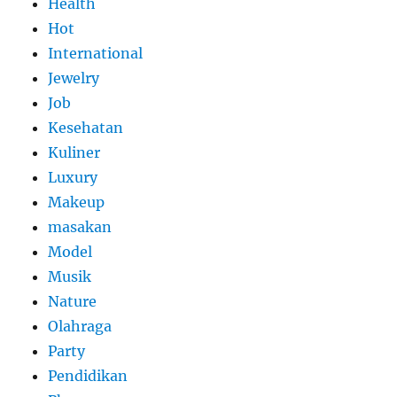
Health
Hot
International
Jewelry
Job
Kesehatan
Kuliner
Luxury
Makeup
masakan
Model
Musik
Nature
Olahraga
Party
Pendidikan