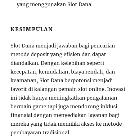
yang menggunakan Slot Dana.
KESIMPULAN
Slot Dana menjadi jawaban bagi pencarian
metode deposit yang efisien dan dapat
diandalkan. Dengan kelebihan seperti
kecepatan, kemudahan, biaya rendah, dan
keamanan, Slot Dana berpotensi menjadi
favorit di kalangan pemain slot online. Inovasi
ini tidak hanya meningkatkan pengalaman
bermain game tapi juga mendorong inklusi
finansial dengan menyediakan layanan bagi
mereka yang tidak memiliki akses ke metode
pembayaran tradisional.