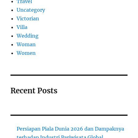
Travel
Uncategory
Victorian
Villa
Wedding
Woman
Women
Recent Posts
Persiapan Piala Dunia 2026 dan Dampaknya
terhadap Industri Pariwisata Global