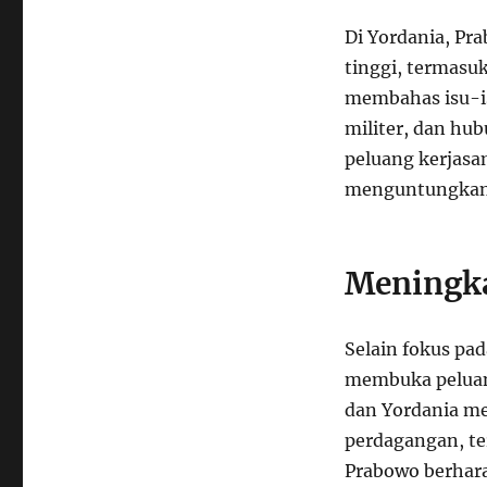
Di Yordania, Pr
tinggi, termasuk
membahas isu-is
militer, dan hu
peluang kerjasa
menguntungkan 
Meningk
Selain fokus pa
membuka peluan
dan Yordania m
perdagangan, ter
Prabowo berhara