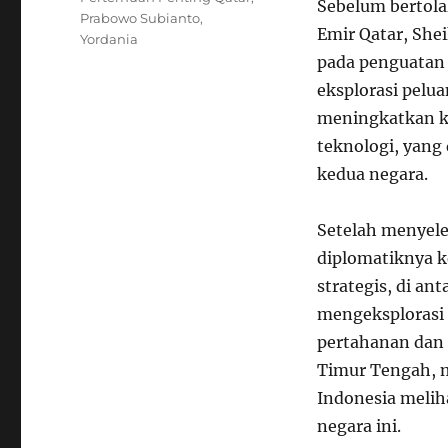
Sebelum bertol
Prabowo Subianto
,
Emir Qatar, She
Yordania
pada penguatan 
eksplorasi pelua
meningkatkan ke
teknologi, yang
kedua negara.
Setelah menyele
diplomatiknya k
strategis, di a
mengeksplorasi 
pertahanan dan 
Timur Tengah, m
Indonesia meli
negara ini.