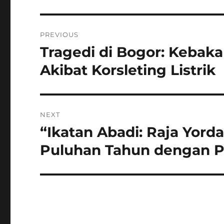
Navigasi
PREVIOUS
pos
Tragedi di Bogor: Kebak
Previous
post:
Akibat Korsleting Listrik
NEXT
“Ikatan Abadi: Raja Yor
Next
post:
Puluhan Tahun dengan 