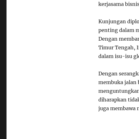
kerjasama bisni
Kunjungan dipl
penting dalam m
Dengan membang
Timur Tengah, I
dalam isu-isu g
Dengan serangka
membuka jalan b
menguntungkan d
diharapkan tid
juga membawa m