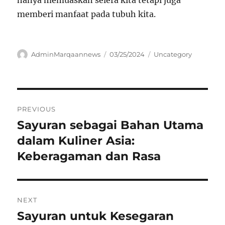
memberi manfaat pada tubuh kita.
Author
Posted
Categories
AdminMarqaannews
03/25/2024
Uncategory
on
Navigasi
PREVIOUS
pos
Sayuran sebagai Bahan Utama
Previous
post:
dalam Kuliner Asia:
Keberagaman dan Rasa
NEXT
Sayuran untuk Kesegaran
Next