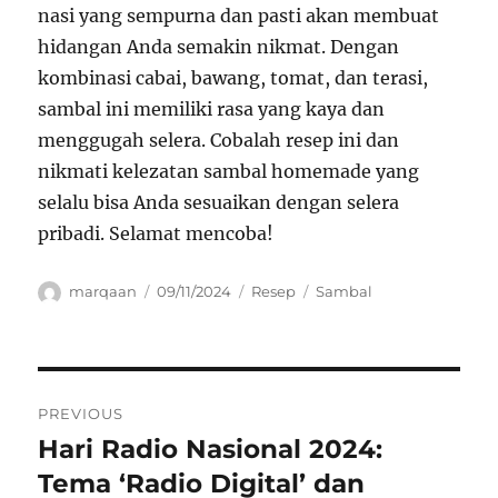
nasi yang sempurna dan pasti akan membuat
hidangan Anda semakin nikmat. Dengan
kombinasi cabai, bawang, tomat, dan terasi,
sambal ini memiliki rasa yang kaya dan
menggugah selera. Cobalah resep ini dan
nikmati kelezatan sambal homemade yang
selalu bisa Anda sesuaikan dengan selera
pribadi. Selamat mencoba!
Author
Posted
Categories
Tags
marqaan
09/11/2024
Resep
Sambal
on
Navigasi
PREVIOUS
pos
Hari Radio Nasional 2024:
Previous
post:
Tema ‘Radio Digital’ dan