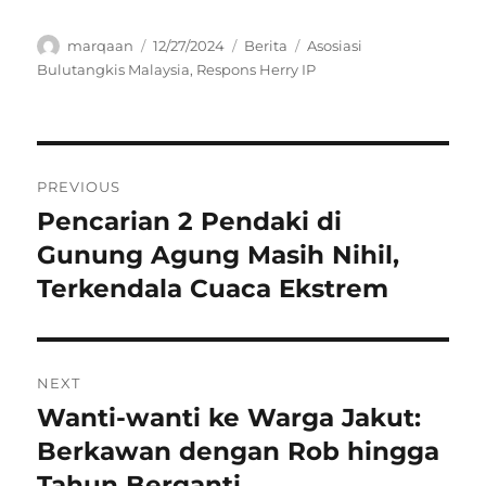
Author
Posted
Categories
Tags
marqaan
12/27/2024
Berita
Asosiasi
on
Bulutangkis Malaysia
,
Respons Herry IP
Navigasi
PREVIOUS
pos
Pencarian 2 Pendaki di
Previous
post:
Gunung Agung Masih Nihil,
Terkendala Cuaca Ekstrem
NEXT
Wanti-wanti ke Warga Jakut:
Next
post:
Berkawan dengan Rob hingga
Tahun Berganti