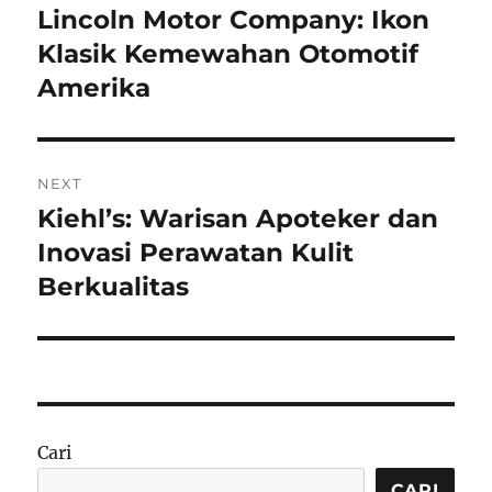
pos
Lincoln Motor Company: Ikon
Previous
post:
Klasik Kemewahan Otomotif
Amerika
NEXT
Kiehl’s: Warisan Apoteker dan
Next
post:
Inovasi Perawatan Kulit
Berkualitas
Cari
CARI