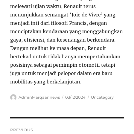
melewati ujian waktu, Renault terus
menunjukkan semangat ‘Joie de Vivre’ yang
menjadi inti dari filosofi Prancis, dengan
menciptakan kendaraan yang menggabungkan
gaya, efisiensi, dan kesenangan berkendara.
Dengan melihat ke masa depan, Renault
bertekad untuk tidak hanya mempertahankan
posisinya sebagai pemimpin otomotif tetapi
juga untuk menjadi pelopor dalam era baru
mobilitas yang berkelanjutan.
Author
Posted
Categories
AdminMarqaannews
03/12/2024
Uncategory
on
Navigasi
PREVIOUS