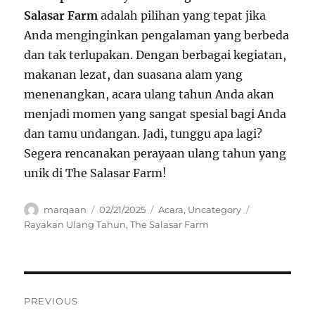
Salasar Farm
adalah pilihan yang tepat jika
Anda menginginkan pengalaman yang berbeda
dan tak terlupakan. Dengan berbagai kegiatan,
makanan lezat, dan suasana alam yang
menenangkan, acara ulang tahun Anda akan
menjadi momen yang sangat spesial bagi Anda
dan tamu undangan. Jadi, tunggu apa lagi?
Segera rencanakan perayaan ulang tahun yang
unik di The Salasar Farm!
Author
Posted
Categories
Tags
marqaan
02/21/2025
Acara
,
Uncategory
on
Rayakan Ulang Tahun
,
The Salasar Farm
Navigasi
PREVIOUS