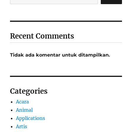
Recent Comments
Tidak ada komentar untuk ditampilkan.
Categories
Acara
Animal
Applications
Artis