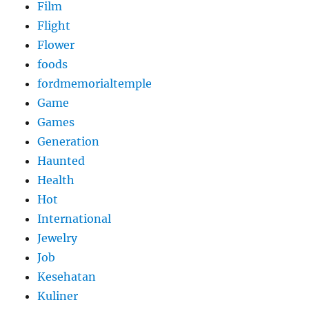
Film
Flight
Flower
foods
fordmemorialtemple
Game
Games
Generation
Haunted
Health
Hot
International
Jewelry
Job
Kesehatan
Kuliner