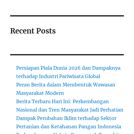
Recent Posts
Persiapan Piala Dunia 2026 dan Dampaknya
terhadap Industri Pariwisata Global
Peran Berita dalam Membentuk Wawasan
Masyarakat Modern
Berita Terbaru Hari Ini: Perkembangan
Nasional dan Tren Masyarakat Jadi Perhatian
Dampak Perubahan Iklim terhadap Sektor
Pertanian dan Ketahanan Pangan Indonesia