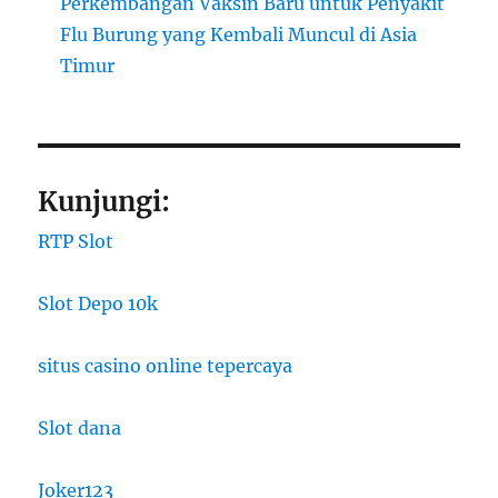
Perkembangan Vaksin Baru untuk Penyakit
Flu Burung yang Kembali Muncul di Asia
Timur
Kunjungi:
RTP Slot
Slot Depo 10k
situs casino online tepercaya
Slot dana
Joker123