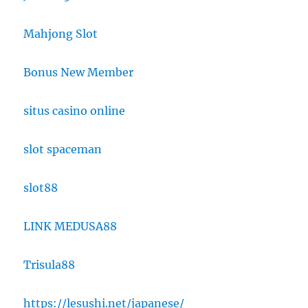
Mahjong Slot
Bonus New Member
situs casino online
slot spaceman
slot88
LINK MEDUSA88
Trisula88
https://lesushi.net/japanese/