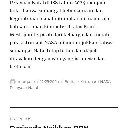
Perayaan Natal di ISS tahun 2024 menjadi
bukti bahwa semangat kebersamaan dan
kegembiraan dapat ditemukan di mana saja,
bahkan ribuan kilometer di atas Bumi.
Meskipun terpisah dari keluarga dan rumah,
para astronaut NASA ini menunjukkan bahwa
semangat Natal tetap hidup dan dapat
dirayakan dengan cara yang istimewa dan
berkesan.
Author
Posted
Categories
Tags
marqaan
12/25/2024
Berita
Astronaut NASA
,
on
Perayaan Natal
Navigasi
PREVIOUS
pos
Daripada Naikkan PPN,
Previous