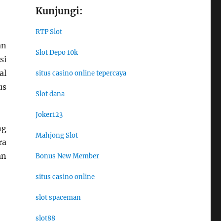
Kunjungi:
RTP Slot
an
Slot Depo 10k
si
al
situs casino online tepercaya
us
Slot dana
Joker123
ng
Mahjong Slot
ra
an
Bonus New Member
situs casino online
slot spaceman
slot88