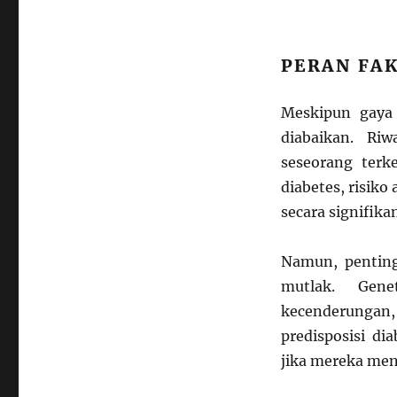
PERAN FA
Meskipun gaya 
diabaikan. Ri
seseorang terk
diabetes, risik
secara signifika
Namun, penting
mutlak. Gene
kecenderungan
predisposisi di
jika mereka menj