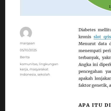
Diabetes melli
kronis
slot qri
Author
marqaan
Menurut data da
Posted
05/10/2025
menempati perin
on
Categories
Berita
terbanyak, yak
Tags
komunitas
,
lingkungan
Angka ini diper
kerja
,
masyarakat
pencegahan ya
Indonesia
,
sekolah
apakah lonjakan
faktor genetik,
APA ITU D