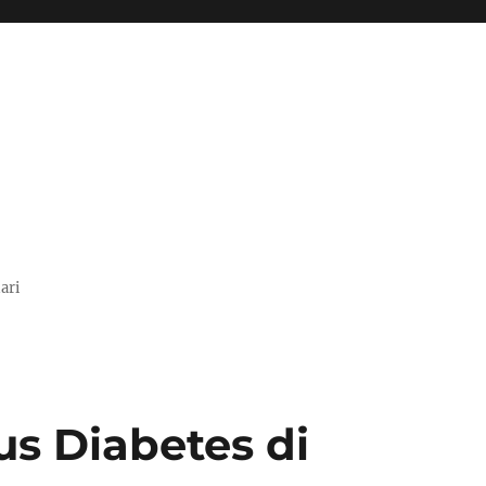
ari
s Diabetes di