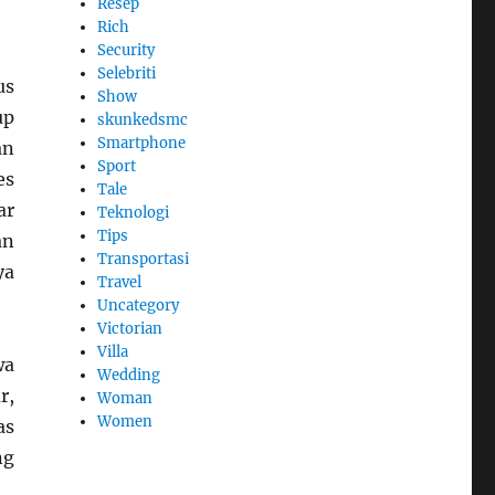
Resep
Rich
Security
Selebriti
us
Show
up
skunkedsmc
Smartphone
an
Sport
es
Tale
ar
Teknologi
Tips
an
Transportasi
ya
Travel
Uncategory
Victorian
Villa
wa
Wedding
r,
Woman
Women
as
ng