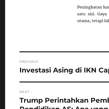
Peningkatan kas
satu sisi. Gay
utama, tetapi fa
Navigasi
PREVIOUS
pos
Investasi Asing di IKN Ca
Previous
post:
NEXT
Trump Perintahkan Pem
Next
post:
Pendidikan AS: Apa yang