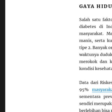
GAYA HID
Salah satu fakt
diabetes di I
masyarakat. M
manis, serta ku
tipe 2. Banyak 
waktunya duduk,
merokok dan k
kondisi kesehat
Data dari Risk
95%
masyarak
sementara prev
sendiri merupak
berlebihan bisa 