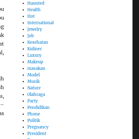
Haunted
pu
Health
Hot
pu
International
ng
Jewelry
ak
Job
Kesehatan
at
Kuliner
l,
Luxury
Makeup
masakan
Model
ih
Musik
uh
Nature
Olahraga
u,
Party
 –
Pendidikan
as
Phone
Politik
Pregnancy
President