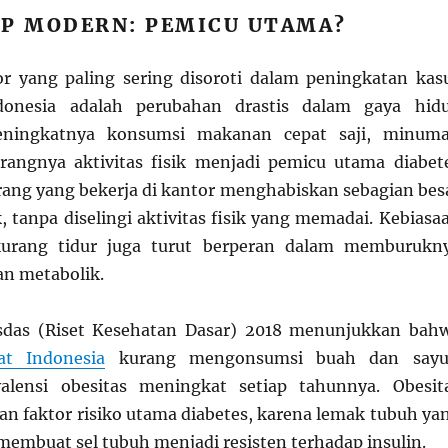
UP MODERN: PEMICU UTAMA?
or yang paling sering disoroti dalam peningkatan kas
ndonesia adalah perubahan drastis dalam gaya hid
eningkatnya konsumsi makanan cepat saji, minum
rangnya aktivitas fisik menjadi pemicu utama diabet
orang yang bekerja di kantor menghabiskan sebagian bes
 tanpa diselingi aktivitas fisik yang memadai. Kebiasa
urang tidur juga turut berperan dalam memburukn
an metabolik.
esdas (Riset Kesehatan Dasar) 2018 menunjukkan bah
at Indonesia
kurang mengonsumsi buah dan sayu
alensi obesitas meningkat setiap tahunnya. Obesit
an faktor risiko utama diabetes, karena lemak tubuh ya
membuat sel tubuh menjadi resisten terhadap insulin.