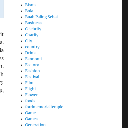
Bisnis
Bola
Buah Paling Sehat
Business
Celebrity
it
Charity
City
a.
country
ia
Drink
es
Ekonomi
Factory
1.
Fashion
ah
Festival
g:
Film
Flight
p,
Flower
foods
fordmemorialtemple
Game
Games
Generation