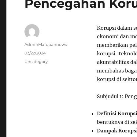
Pencegahan Korup
Korupsi dalam s
ekonomi dan me
Author
AdminMarqaannews
memberikan pel
Posted
03/22/2024
korupsi. Teknolo
on
Categories
Uncategory
akuntabilitas da
membahas bagai
korupsi di sektor
Subjudul 1: Pen
Definisi Korups
bentuknya di sek
Dampak Korups