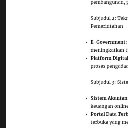
pembangunan, pe
Subjudul 2: Tek
Pemerintahan
E-Government
:
meningkatkan t
Platform Digita
proses pengadaa
Subjudul 3: Sis
Sistem Akuntans
keuangan online
Portal Data Ter
terbuka yang me