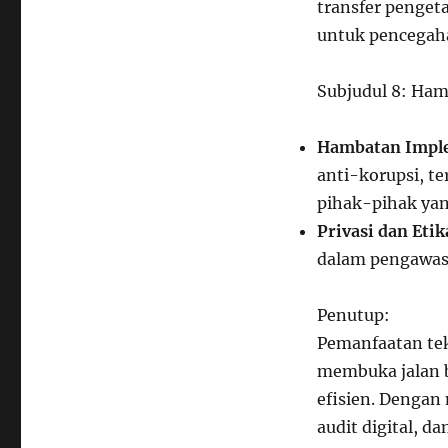
transfer penget
untuk pencegaha
Subjudul 8: Ha
Hambatan Impl
anti-korupsi, te
pihak-pihak yang
Privasi dan Etik
dalam pengawasa
Penutup:
Pemanfaatan tek
membuka jalan b
efisien. Dengan
audit digital, d