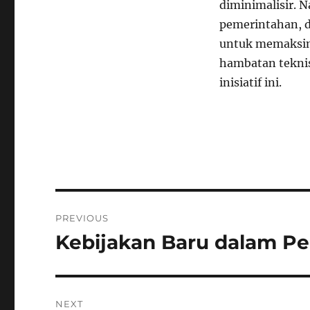
diminimalisir. 
pemerintahan, 
untuk memaksima
hambatan teknis
inisiatif ini.
Navigasi
PREVIOUS
pos
Kebijakan Baru dalam P
Previous
post:
NEXT