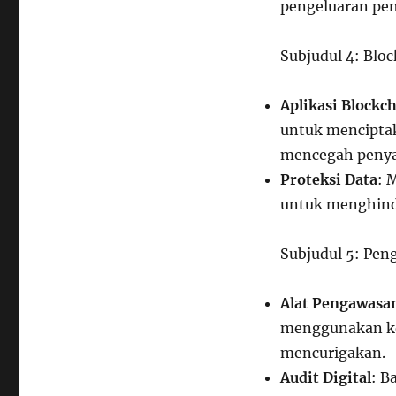
pengeluaran pe
Subjudul 4: Blo
Aplikasi Blockc
untuk menciptak
mencegah penya
Proteksi Data
: 
untuk menghinda
Subjudul 5: Pen
Alat Pengawasa
menggunakan ke
mencurigakan.
Audit Digital
: B