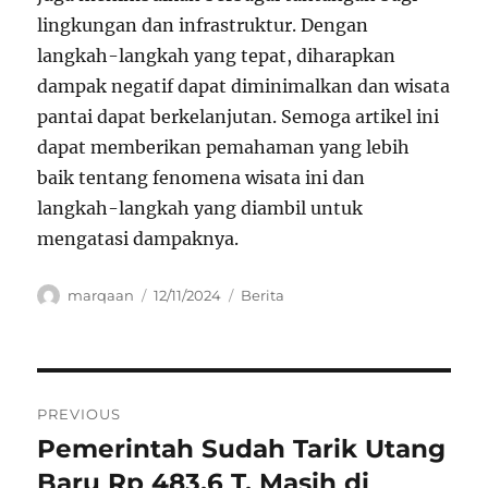
lingkungan dan infrastruktur. Dengan
langkah-langkah yang tepat, diharapkan
dampak negatif dapat diminimalkan dan wisata
pantai dapat berkelanjutan. Semoga artikel ini
dapat memberikan pemahaman yang lebih
baik tentang fenomena wisata ini dan
langkah-langkah yang diambil untuk
mengatasi dampaknya.
Author
Posted
Categories
marqaan
12/11/2024
Berita
on
Navigasi
PREVIOUS
pos
Pemerintah Sudah Tarik Utang
Previous
post:
Baru Rp 483,6 T, Masih di