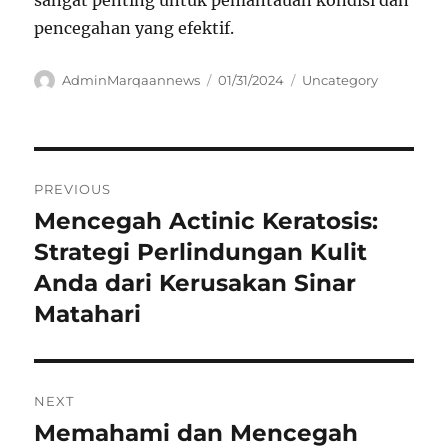
pencegahan yang efektif.
Author
Posted
Categories
AdminMarqaannews
01/31/2024
Uncategory
on
Navigasi
PREVIOUS
pos
Mencegah Actinic Keratosis:
Previous
post:
Strategi Perlindungan Kulit
Anda dari Kerusakan Sinar
Matahari
NEXT
Memahami dan Mencegah
Next