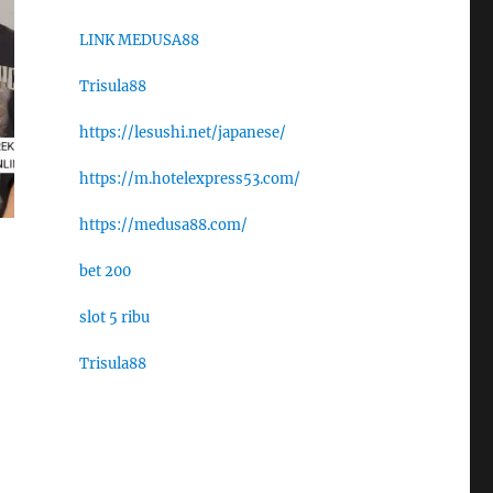
LINK MEDUSA88
Trisula88
https://lesushi.net/japanese/
https://m.hotelexpress53.com/
https://medusa88.com/
bet 200
slot 5 ribu
Trisula88