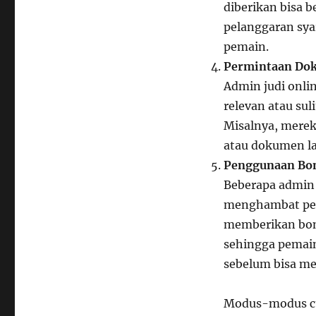
diberikan bisa 
pelanggaran sya
pemain.
Permintaan Do
Admin judi onl
relevan atau sul
Misalnya, merek
atau dokumen la
Penggunaan Bon
Beberapa admin
menghambat pen
memberikan bonu
sehingga pemai
sebelum bisa m
Modus-modus cul