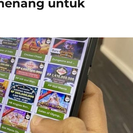
menang untuk