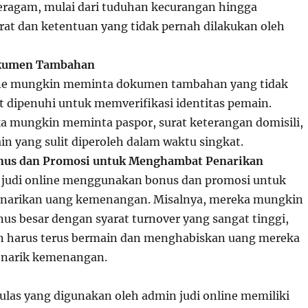
beragam, mulai dari tuduhan kecurangan hingga
rat dan ketentuan yang tidak pernah dilakukan oleh
kumen Tambahan
ine mungkin meminta dokumen tambahan yang tidak
it dipenuhi untuk memverifikasi identitas pemain.
a mungkin meminta paspor, surat keterangan domisili,
in yang sulit diperoleh dalam waktu singkat.
us dan Promosi untuk Menghambat Penarikan
 judi online menggunakan bonus dan promosi untuk
arikan uang kemenangan. Misalnya, mereka mungkin
s besar dengan syarat turnover yang sangat tinggi,
n harus terus bermain dan menghabiskan uang mereka
enarik kemenangan.
as yang digunakan oleh admin judi online memiliki