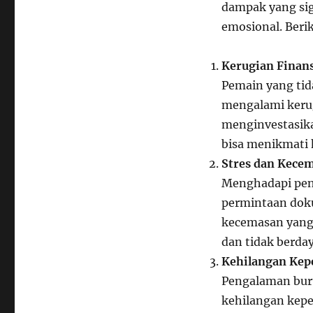
dampak yang sig
emosional. Beri
Kerugian Finans
Pemain yang ti
mengalami kerug
menginvestasik
bisa menikmati
Stres dan Kece
Menghadapi pen
permintaan dok
kecemasan yang 
dan tidak berda
Kehilangan Kep
Pengalaman bur
kehilangan kepe