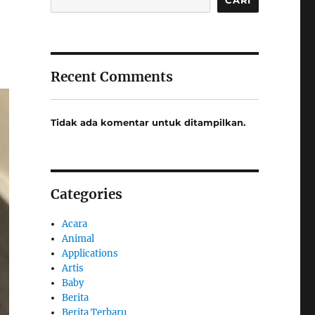
Recent Comments
Tidak ada komentar untuk ditampilkan.
Categories
Acara
Animal
Applications
Artis
Baby
Berita
Berita Terbaru