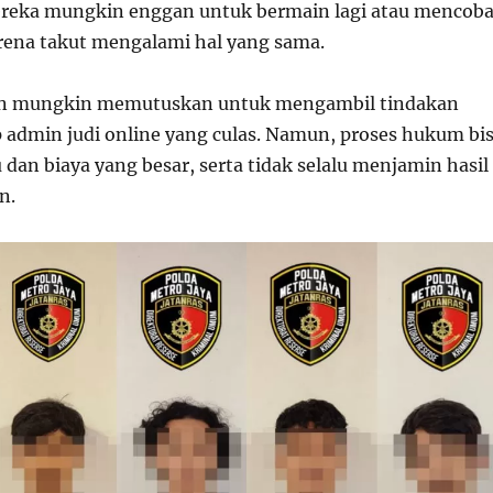
ereka mungkin enggan untuk bermain lagi atau mencob
arena takut mengalami hal yang sama.
n mungkin memutuskan untuk mengambil tindakan
admin judi online yang culas. Namun, proses hukum bi
an biaya yang besar, serta tidak selalu menjamin hasil
n.