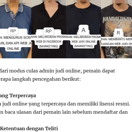
ri modus culas admin judi online, pemain dapat
rapa langkah pencegahan berikut:
yang Terpercaya
m judi online yang terpercaya dan memiliki lisensi resmi.
an baca ulasan dari pemain lain sebelum mendaftar dan
 Ketentuan dengan Teliti