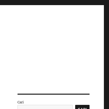
Cari
CARI