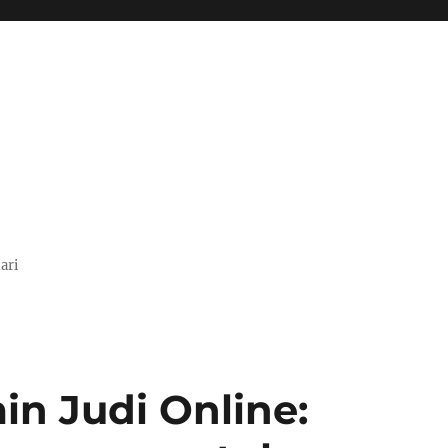
ari
n Judi Online: