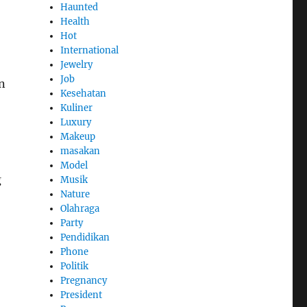
Haunted
Health
Hot
International
Jewelry
Job
n
Kesehatan
Kuliner
Luxury
Makeup
masakan
Model
g
Musik
Nature
Olahraga
Party
Pendidikan
Phone
Politik
Pregnancy
President