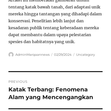
tentang katak bawah tanah, dari adaptasi unik
mereka hingga tantangan yang dihadapi dalam
konservasi. Penelitian lebih lanjut dan
kesadaran publik tentang keberadaan mereka
dapat membantu dalam upaya pelestarian
spesies dan habitatnya yang unik.
Author
Posted
Categories
AdminMarqaannews
02/29/2024
Uncategory
on
Navigasi
PREVIOUS
pos
Katak Terbang: Fenomena
Previous
post:
Alam yang Mencengangkan