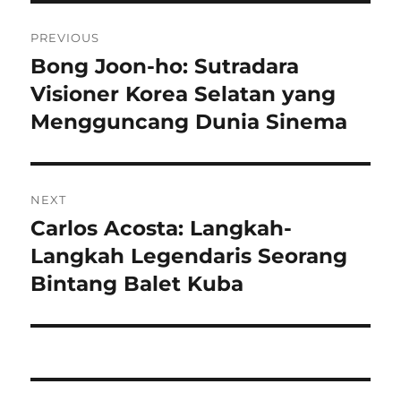
Navigasi
PREVIOUS
pos
Bong Joon-ho: Sutradara
Previous
post:
Visioner Korea Selatan yang
Mengguncang Dunia Sinema
NEXT
Carlos Acosta: Langkah-
Next
post:
Langkah Legendaris Seorang
Bintang Balet Kuba