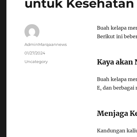
untuk Kesehatan
Buah kelapa mem
Berikut ini beb
Author
AdminMarqaannews
Posted
01/27/2024
on
Kaya akan 
Categories
Uncategory
Buah kelapa men
E, dan berbagai
Menjaga Ke
Kandungan kali