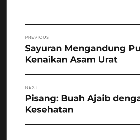
Navigasi
PREVIOUS
pos
Sayuran Mengandung Pu
Previous
post:
Kenaikan Asam Urat
NEXT
Pisang: Buah Ajaib deng
Next
post:
Kesehatan