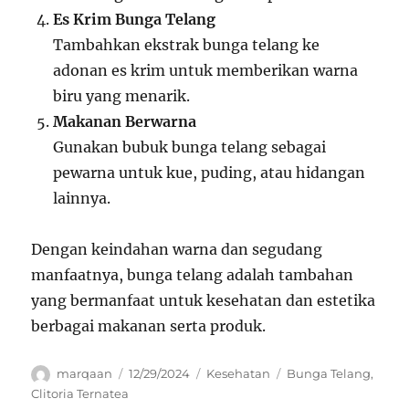
Es Krim Bunga Telang
Tambahkan ekstrak bunga telang ke
adonan es krim untuk memberikan warna
biru yang menarik.
Makanan Berwarna
Gunakan bubuk bunga telang sebagai
pewarna untuk kue, puding, atau hidangan
lainnya.
Dengan keindahan warna dan segudang
manfaatnya, bunga telang adalah tambahan
yang bermanfaat untuk kesehatan dan estetika
berbagai makanan serta produk.
Author
Posted
Categories
Tags
marqaan
12/29/2024
Kesehatan
Bunga Telang
,
on
Clitoria Ternatea