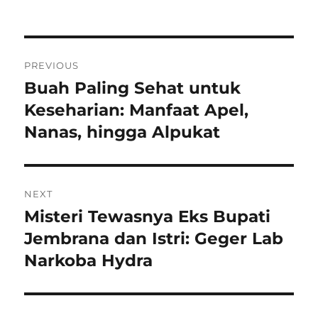
Navigasi
PREVIOUS
pos
Buah Paling Sehat untuk
Previous
post:
Keseharian: Manfaat Apel,
Nanas, hingga Alpukat
NEXT
Misteri Tewasnya Eks Bupati
Next
post:
Jembrana dan Istri: Geger Lab
Narkoba Hydra