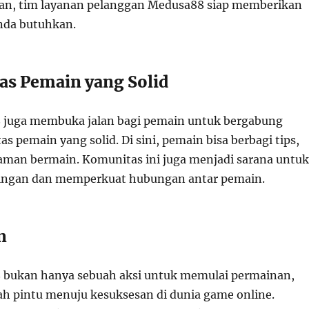
ran, tim layanan pelanggan Medusa88 siap memberikan
nda butuhkan.
as Pemain yang Solid
 juga membuka jalan bagi pemain untuk bergabung
 pemain yang solid. Di sini, pemain bisa berbagi tips,
laman bermain. Komunitas ini juga menjadi sarana untuk
ngan dan memperkuat hubungan antar pemain.
n
 bukan hanya sebuah aksi untuk memulai permainan,
uah pintu menuju kesuksesan di dunia game online.