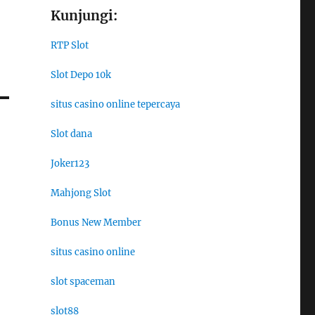
Kunjungi:
RTP Slot
Slot Depo 10k
situs casino online tepercaya
Slot dana
Joker123
Mahjong Slot
Bonus New Member
situs casino online
slot spaceman
slot88