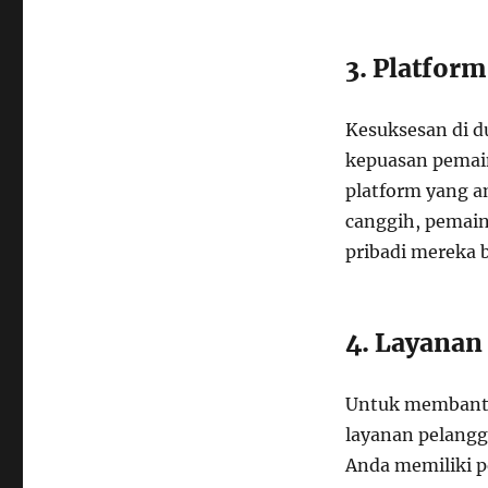
3. Platfor
Kesuksesan di d
kepuasan pemai
platform yang 
canggih, pemain
pribadi mereka 
4. Layanan
Untuk membantu
layanan pelangg
Anda memiliki p