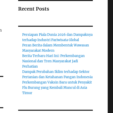
Recent Posts
n
Persiapan Piala Dunia 2026 dan Dampaknya
terhadap Industri Pariwisata Global
Peran Berita dalam Membentuk Wawasan
Masyarakat Modern
Berita Terbaru Hari Ini: Perkembangan
Nasional dan Tren Masyarakat Jadi
Perhatian
Dampak Perubahan Iklim terhadap Sektor
Pertanian dan Ketahanan Pangan Indonesia
Perkembangan Vaksin Baru untuk Penyakit
Flu Burung yang Kembali Muncul di Asia
Timur