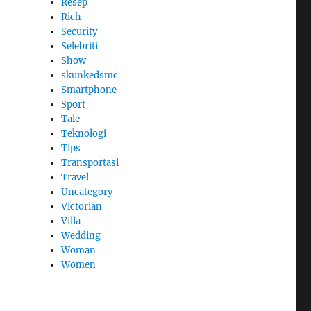
Resep
Rich
Security
Selebriti
Show
skunkedsmc
Smartphone
Sport
Tale
Teknologi
Tips
Transportasi
Travel
Uncategory
Victorian
Villa
Wedding
Woman
Women