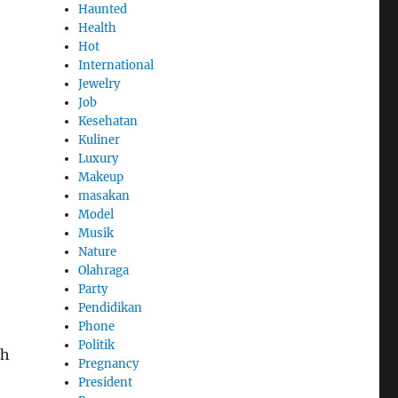
Haunted
Health
Hot
International
Jewelry
Job
Kesehatan
Kuliner
Luxury
Makeup
masakan
Model
Musik
Nature
Olahraga
Party
Pendidikan
Phone
Politik
ah
Pregnancy
President