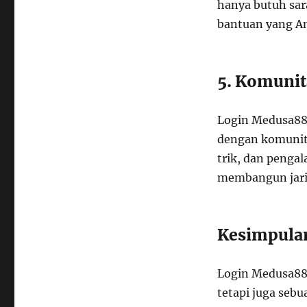
hanya butuh sa
bantuan yang A
5. Komunit
Login Medusa88
dengan komunitas
trik, dan penga
membangun jari
Kesimpula
Login Medusa88
tetapi juga seb