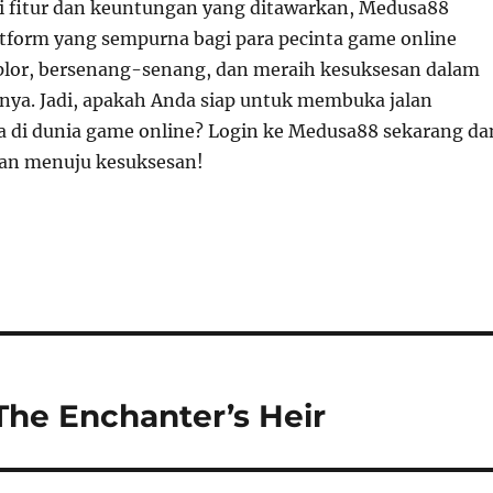
 fitur dan keuntungan yang ditawarkan, Medusa88
form yang sempurna bagi para pecinta game online
lor, bersenang-senang, dan meraih kesuksesan dalam
nya. Jadi, apakah Anda siap untuk membuka jalan
 di dunia game online? Login ke Medusa88 sekarang da
gan menuju kesuksesan!
 The Enchanter’s Heir