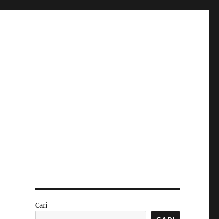
Cari
CARI