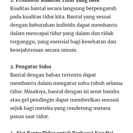
Kualitas bantal secara langsung berpengaruh
pada kualitas tidur kita. Bantal yang sesuai
dengan kebutuhan individu dapat membantu
dalam mencapai tidur yang dalam dan tidak
terganggu, yang esensial bagi kesehatan dan
kesejahteraan secara umum.
3. Pengatur Suhu
Bantal dengan bahan tertentu dapat
membantu dalam mengatur suhu tubuh selama
tidur. Misalnya, bantal dengan isi serat bambu
atau gel pendingin dapat memberikan sensasi
sejuk bagi mereka yang cenderung merasa
panas saat tidur.
4. Alat Bantu Tidur untuk Berbagai Kondisi