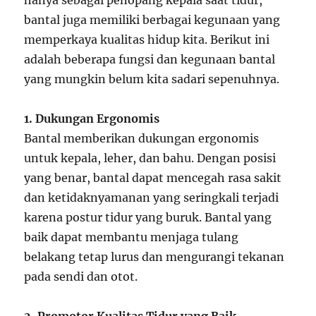
bantal juga memiliki berbagai kegunaan yang
memperkaya kualitas hidup kita. Berikut ini
adalah beberapa fungsi dan kegunaan bantal
yang mungkin belum kita sadari sepenuhnya.
1. Dukungan Ergonomis
Bantal memberikan dukungan ergonomis
untuk kepala, leher, dan bahu. Dengan posisi
yang benar, bantal dapat mencegah rasa sakit
dan ketidaknyamanan yang seringkali terjadi
karena postur tidur yang buruk. Bantal yang
baik dapat membantu menjaga tulang
belakang tetap lurus dan mengurangi tekanan
pada sendi dan otot.
2. Promotor Kualitas Tidur yang Baik