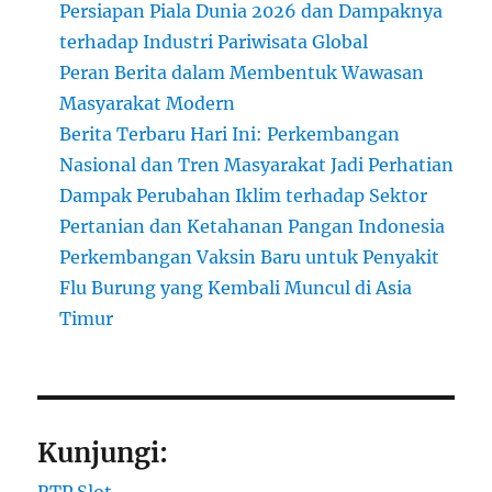
Persiapan Piala Dunia 2026 dan Dampaknya
terhadap Industri Pariwisata Global
Peran Berita dalam Membentuk Wawasan
Masyarakat Modern
Berita Terbaru Hari Ini: Perkembangan
Nasional dan Tren Masyarakat Jadi Perhatian
Dampak Perubahan Iklim terhadap Sektor
Pertanian dan Ketahanan Pangan Indonesia
Perkembangan Vaksin Baru untuk Penyakit
Flu Burung yang Kembali Muncul di Asia
Timur
Kunjungi:
RTP Slot