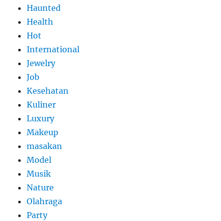
Haunted
Health
Hot
International
Jewelry
Job
Kesehatan
Kuliner
Luxury
Makeup
masakan
Model
Musik
Nature
Olahraga
Party