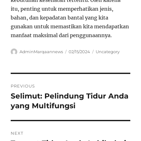
itu, penting untuk memperhatikan jenis,
bahan, dan kepadatan bantal yang kita
gunakan untuk memastikan kita mendapatkan
manfaat maksimal dari penggunaannya.
Author
Posted
Categories
AdminMarqaannews
02/15/2024
Uncategory
on
Navigasi
PREVIOUS
pos
Selimut: Pelindung Tidur Anda
Previous
post:
yang Multifungsi
NEXT