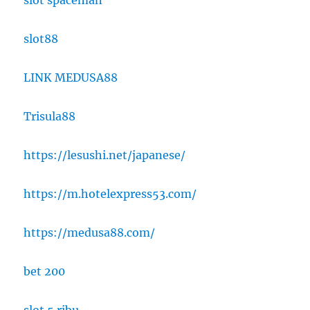
slot88
LINK MEDUSA88
Trisula88
https://lesushi.net/japanese/
https://m.hotelexpress53.com/
https://medusa88.com/
bet 200
slot 5 ribu