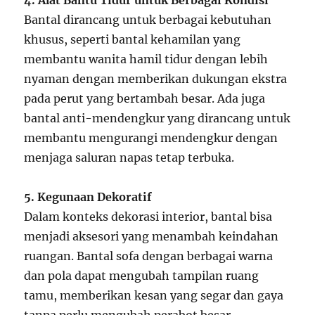
Bantal dirancang untuk berbagai kebutuhan
khusus, seperti bantal kehamilan yang
membantu wanita hamil tidur dengan lebih
nyaman dengan memberikan dukungan ekstra
pada perut yang bertambah besar. Ada juga
bantal anti-mendengkur yang dirancang untuk
membantu mengurangi mendengkur dengan
menjaga saluran napas tetap terbuka.
5. Kegunaan Dekoratif
Dalam konteks dekorasi interior, bantal bisa
menjadi aksesori yang menambah keindahan
ruangan. Bantal sofa dengan berbagai warna
dan pola dapat mengubah tampilan ruang
tamu, memberikan kesan yang segar dan gaya
tanpa perlu mengubah perabot besar.