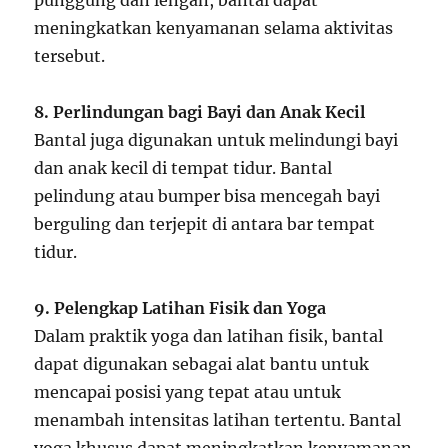
meningkatkan kenyamanan selama aktivitas
tersebut.
8. Perlindungan bagi Bayi dan Anak Kecil
Bantal juga digunakan untuk melindungi bayi
dan anak kecil di tempat tidur. Bantal
pelindung atau bumper bisa mencegah bayi
berguling dan terjepit di antara bar tempat
tidur.
9. Pelengkap Latihan Fisik dan Yoga
Dalam praktik yoga dan latihan fisik, bantal
dapat digunakan sebagai alat bantu untuk
mencapai posisi yang tepat atau untuk
menambah intensitas latihan tertentu. Bantal
yoga khusus dapat meningkatkan kenyamanan