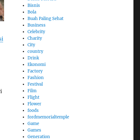
Bisnis
Bola
Buah Paling Sehat
Business
Celebrity
si
Charity
City
country
Drink
Ekonomi
Factory
Fashion
Festival
i
Film
Flight
Flower
foods
fordmemorialtemple
Game
Games
Generation