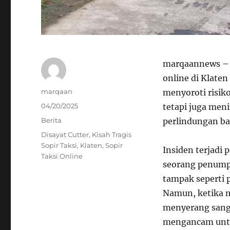
marqaannews – 
online di Klate
Author
marqaan
menyoroti risiko
Posted
04/20/2025
tetapi juga me
on
Categories
Berita
perlindungan bag
Tags
Disayat Cutter
,
Kisah Tragis
Sopir Taksi
,
Klaten
,
Sopir
Insiden terjadi
Taksi Online
seorang penumpa
tampak seperti p
Namun, ketika m
menyerang sang 
mengancam untu