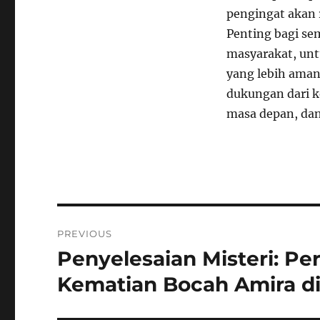
pengingat akan r
Penting bagi se
masyarakat, unt
yang lebih ama
dukungan dari k
masa depan, dan
Navigasi
PREVIOUS
pos
Penyelesaian Misteri: P
Previous
post:
Kematian Bocah Amira di