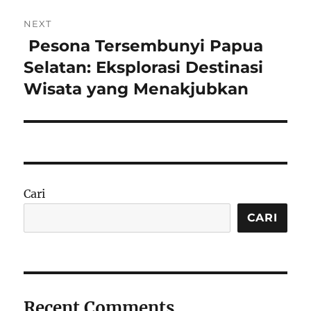
NEXT
Pesona Tersembunyi Papua
Next
post:
Selatan: Eksplorasi Destinasi
Wisata yang Menakjubkan
Cari
CARI
Recent Comments