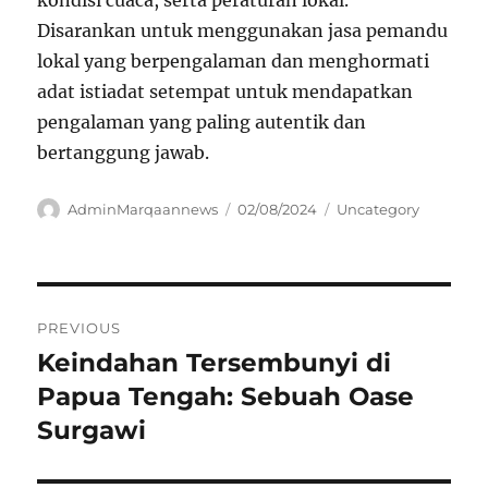
Disarankan untuk menggunakan jasa pemandu
lokal yang berpengalaman dan menghormati
adat istiadat setempat untuk mendapatkan
pengalaman yang paling autentik dan
bertanggung jawab.
Author
Posted
Categories
AdminMarqaannews
02/08/2024
Uncategory
on
Navigasi
PREVIOUS
pos
Keindahan Tersembunyi di
Previous
post:
Papua Tengah: Sebuah Oase
Surgawi