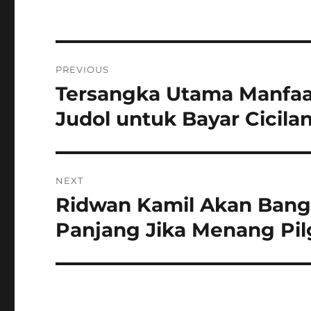
Navigasi
PREVIOUS
pos
Tersangka Utama Manfaat
Previous
post:
Judol untuk Bayar Cicilan 
NEXT
Ridwan Kamil Akan Ban
Next
post:
Panjang Jika Menang Pil