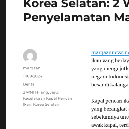
Korea Selatan: 2
Penyelamatan Ma
marqaannews.n
ikan yang berlay
Author
marqaan
yang mengejutk
Posted
11/09/2024
negara Indonesi
on
Categories
Berita
besar di kalang
Tags
2 WNI Hilang
,
Jeju
,
Kecelakaan Kapal Pencari
Kapal pencari i
Ikan
,
Korea Selatan
yang berangkat 
sebelumnya untu
awak kapal, terd