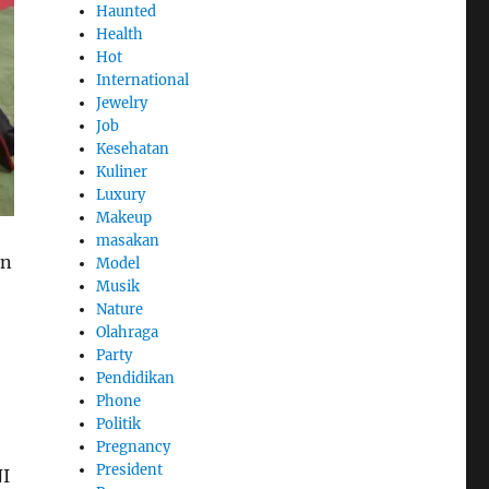
Haunted
Health
Hot
International
Jewelry
Job
Kesehatan
Kuliner
Luxury
Makeup
masakan
an
Model
Musik
Nature
Olahraga
Party
Pendidikan
Phone
Politik
Pregnancy
President
NI