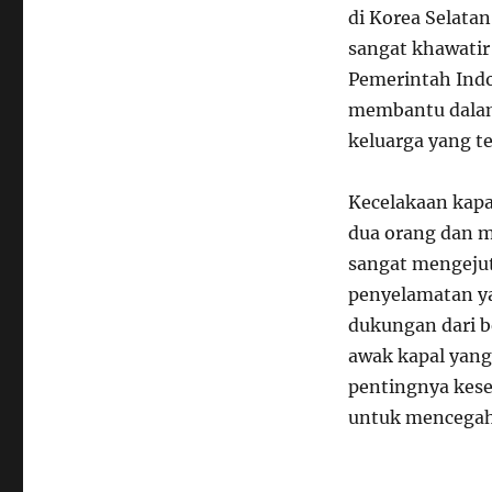
di Korea Selata
sangat khawatir
Pemerintah Indo
membantu dalam
keluarga yang t
Kecelakaan kapa
dua orang dan 
sangat mengeju
penyelamatan ya
dukungan dari 
awak kapal yang
pentingnya kes
untuk mencegah