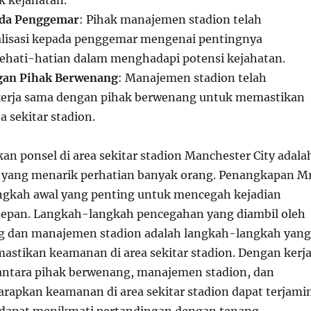
pada Penggemar
: Pihak manajemen stadion telah
alisasi kepada penggemar mengenai pentingnya
ehati-hatian dalam menghadapi potensi kejahatan.
gan Pihak Berwenang
: Manajemen stadion telah
erja sama dengan pihak berwenang untuk memastikan
 sekitar stadion.
an ponsel di area sekitar stadion Manchester City adala
 yang menarik perhatian banyak orang. Penangkapan Mr
ngkah awal yang penting untuk mencegah kejadian
depan. Langkah-langkah pencegahan yang diambil oleh
g dan manajemen stadion adalah langkah-langkah yang
astikan keamanan di area sekitar stadion. Dengan kerj
antara pihak berwenang, manajemen stadion, dan
arapkan keamanan di area sekitar stadion dapat terjami
dapat menikmati pertandingan dengan tenang.