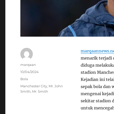
marqaannews.n
menarik terjadi
Author
marqaan
diduga melakuka
Posted
10/04/2024
stadion Manches
on
Categories
Bola
Kejadian ini te
Tags
Manchester City
,
Mr. John
sepak bola dan 
Smith
,
Mr. Smith
mengenai kejadi
sekitar stadion
untuk mencegah 