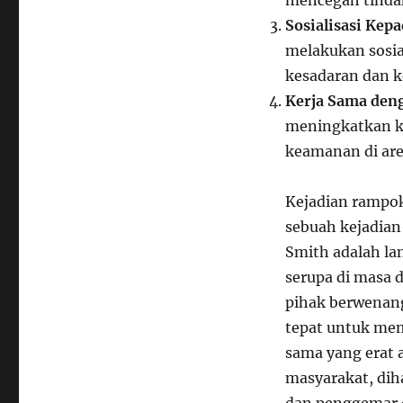
Sosialisasi Ke
melakukan sosi
kesadaran dan k
Kerja Sama den
meningkatkan k
keamanan di area
Kejadian rampok
sebuah kejadian
Smith adalah la
serupa di masa 
pihak berwenan
tepat untuk mem
sama yang erat 
masyarakat, dih
dan penggemar 