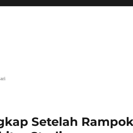
ari
gkap Setelah Rampo