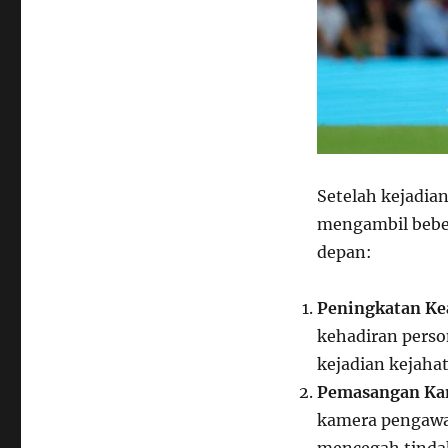
Setelah kejadia
mengambil bebe
depan:
Peningkatan K
kehadiran perso
kejadian kejaha
Pemasangan Ka
kamera pengawas
mencegah tindak