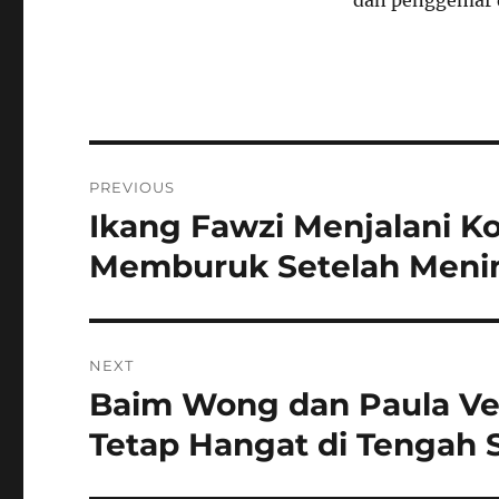
Navigasi
PREVIOUS
pos
Ikang Fawzi Menjalani K
Previous
post:
Memburuk Setelah Menin
NEXT
Baim Wong dan Paula Ve
Next
post:
Tetap Hangat di Tengah 