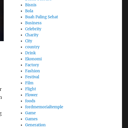
Bisnis
Bola
Buah Paling Sehat
Business
Celebrity
Charity
City
country
Drink
Ekonomi
Factory
Fashion
Festival
Film
r
Flight
Flower
m
foods
fordmemorialtemple
g
Game
Games
Generation