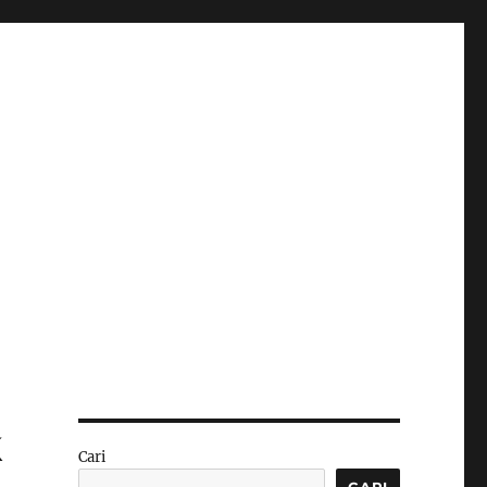
k
Cari
CARI