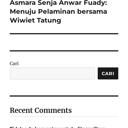
Asmara Senja Anwar Fuady:
Next
post:
Menuju Pelaminan bersama
Wiwiet Tatung
Cari
CARI
Recent Comments