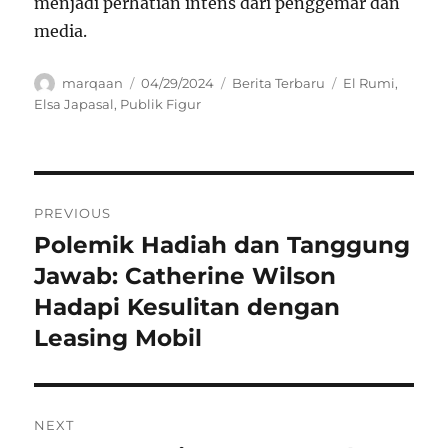
menjadi perhatian intens dari penggemar dan
media.
Author
Posted
Categories
Tags
marqaan
04/29/2024
Berita Terbaru
El Rumi
,
on
Elsa Japasal
,
Publik Figur
Navigasi
PREVIOUS
pos
Polemik Hadiah dan Tanggung
Previous
post:
Jawab: Catherine Wilson
Hadapi Kesulitan dengan
Leasing Mobil
NEXT