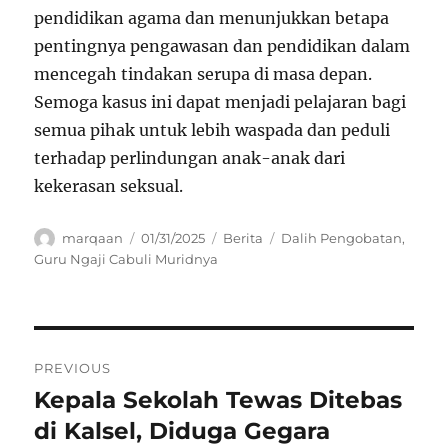
pendidikan agama dan menunjukkan betapa
pentingnya pengawasan dan pendidikan dalam
mencegah tindakan serupa di masa depan.
Semoga kasus ini dapat menjadi pelajaran bagi
semua pihak untuk lebih waspada dan peduli
terhadap perlindungan anak-anak dari
kekerasan seksual.
Author
Posted
Categories
Tags
marqaan
01/31/2025
Berita
Dalih Pengobatan
,
on
Guru Ngaji Cabuli Muridnya
Navigasi
PREVIOUS
pos
Kepala Sekolah Tewas Ditebas
Previous
post:
di Kalsel, Diduga Gegara