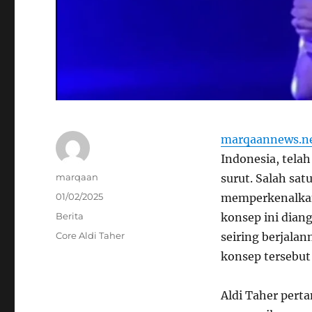
marqaannews.n
Indonesia, tela
Author
marqaan
surut. Salah sat
Posted
01/02/2025
memperkenalkan
on
Categories
Berita
konsep ini dian
Tags
Core Aldi Taher
seiring berjala
konsep tersebut 
Aldi Taher pert