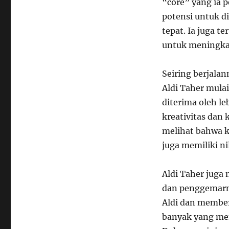
“core” yang ia 
potensi untuk di
tepat. Ia juga t
untuk meningka
Seiring berjala
Aldi Taher mula
diterima oleh l
kreativitas dan
melihat bahwa ko
juga memiliki ni
Aldi Taher juga
dan penggemarny
Aldi dan member
banyak yang me