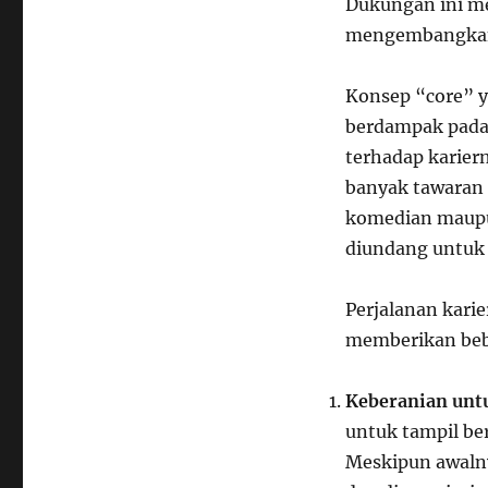
Dukungan ini me
mengembangkan 
Konsep “core” y
berdampak pada 
terhadap karier
banyak tawaran u
komedian maupun
diundang untuk t
Perjalanan kari
memberikan bebe
Keberanian unt
untuk tampil be
Meskipun awalny