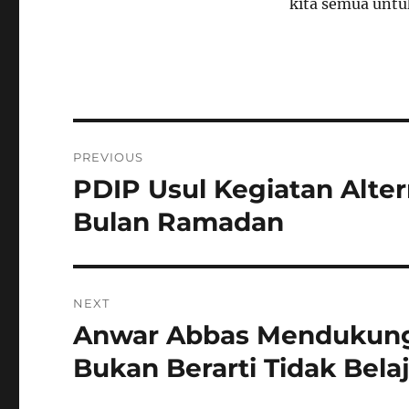
kita semua untuk
Navigasi
PREVIOUS
pos
PDIP Usul Kegiatan Alter
Previous
post:
Bulan Ramadan
NEXT
Anwar Abbas Mendukung 
Next
post:
Bukan Berarti Tidak Bela