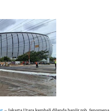
et
– Jakarta Utara kembali dilanda banjir rob, fenomena