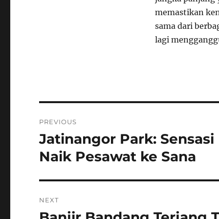
memastikan ken
sama dari berbag
lagi mengganggu 
Navigasi
PREVIOUS
pos
Jatinangor Park: Sensasi
Previous
post:
Naik Pesawat ke Sana
NEXT
Banjir Bandang Terjang T
Next