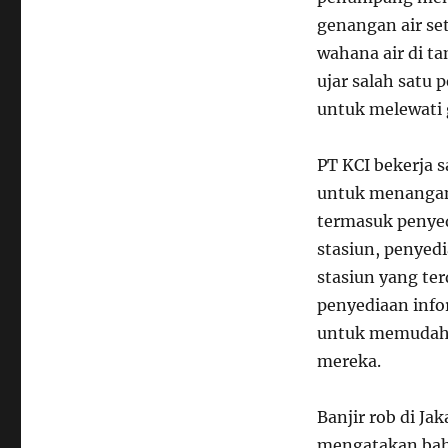
genangan air set
wahana air di t
ujar salah satu
untuk melewati 
PT KCI bekerja 
untuk menangani
termasuk penye
stasiun, penyed
stasiun yang te
penyediaan infor
untuk memudah
mereka.
Banjir rob di Ja
mengatakan bahw