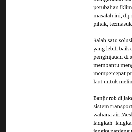
perubahan iklim
masalah ini, di
pihak, termasuk
Salah satu solu
yang lebih baik 
penghijauan di 
membantu mengu
mempercepat pr
laut untuk melin
Banjir rob di J
sistem transpor
wahana air. Mes
langkah-langkah
jangka panjang 