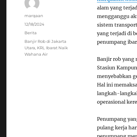
alam yang terjadi
Author
marqaan
mengganggu akti
Posted
12/18/2024
sistem transport
on
Categories
Berita
yang terjadi di 
Tags
Banjir Rob di Jakarta
penumpang ibara
Utara
,
KRL Ibarat Naik
Wahana Air
Banjir rob yang 
Stasiun Kampung
menyebabkan gen
Hal ini memaks
langkah-langka
operasional ker
Penumpang yang
pulang kerja ha
penumpang men