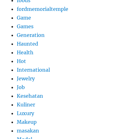
foods
fordmemorialtemple
Game
Games
Generation
Haunted
Health
Hot
International
Jewelry
Job
Kesehatan
Kuliner
Luxury
Makeup
masakan