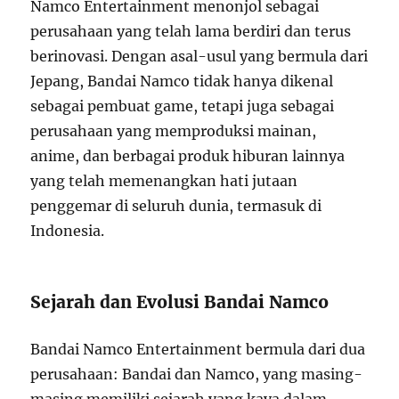
Namco Entertainment menonjol sebagai
perusahaan yang telah lama berdiri dan terus
berinovasi. Dengan asal-usul yang bermula dari
Jepang, Bandai Namco tidak hanya dikenal
sebagai pembuat game, tetapi juga sebagai
perusahaan yang memproduksi mainan,
anime, dan berbagai produk hiburan lainnya
yang telah memenangkan hati jutaan
penggemar di seluruh dunia, termasuk di
Indonesia.
Sejarah dan Evolusi Bandai Namco
Bandai Namco Entertainment bermula dari dua
perusahaan: Bandai dan Namco, yang masing-
masing memiliki sejarah yang kaya dalam