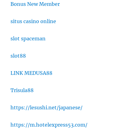
Bonus New Member
situs casino online
slot spaceman
slot88
LINK MEDUSA88
Trisula88
https://lesushi.net/japanese/
https://m.hotelexpress53.com/