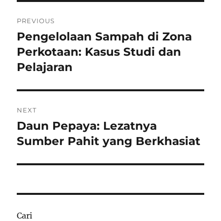
Navigasi
PREVIOUS
pos
Pengelolaan Sampah di Zona
Previous
post:
Perkotaan: Kasus Studi dan
Pelajaran
NEXT
Daun Pepaya: Lezatnya
Next
post:
Sumber Pahit yang Berkhasiat
Cari