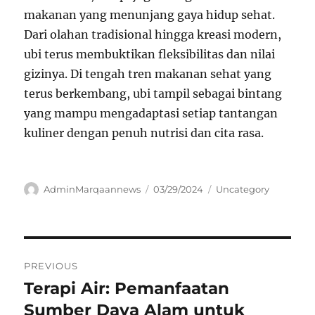
makanan yang menunjang gaya hidup sehat.
Dari olahan tradisional hingga kreasi modern,
ubi terus membuktikan fleksibilitas dan nilai
gizinya. Di tengah tren makanan sehat yang
terus berkembang, ubi tampil sebagai bintang
yang mampu mengadaptasi setiap tantangan
kuliner dengan penuh nutrisi dan cita rasa.
Author
Posted
Categories
AdminMarqaannews
03/29/2024
Uncategory
on
Navigasi
PREVIOUS
pos
Terapi Air: Pemanfaatan
Previous
post:
Sumber Daya Alam untuk