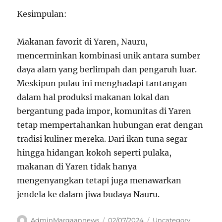
Kesimpulan:
Makanan favorit di Yaren, Nauru,
mencerminkan kombinasi unik antara sumber
daya alam yang berlimpah dan pengaruh luar.
Meskipun pulau ini menghadapi tantangan
dalam hal produksi makanan lokal dan
bergantung pada impor, komunitas di Yaren
tetap mempertahankan hubungan erat dengan
tradisi kuliner mereka. Dari ikan tuna segar
hingga hidangan kokoh seperti pulaka,
makanan di Yaren tidak hanya
mengenyangkan tetapi juga menawarkan
jendela ke dalam jiwa budaya Nauru.
Author
Posted
Categories
AdminMarqaannews
02/07/2024
Uncategory