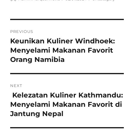
on
Navigasi
PREVIOUS
pos
Keunikan Kuliner Windhoek:
Previous
post:
Menyelami Makanan Favorit
Orang Namibia
NEXT
Kelezatan Kuliner Kathmandu:
Next
post:
Menyelami Makanan Favorit di
Jantung Nepal