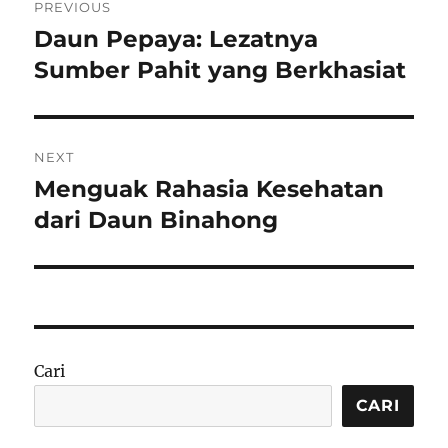
PREVIOUS
pos
Daun Pepaya: Lezatnya
Previous
post:
Sumber Pahit yang Berkhasiat
NEXT
Menguak Rahasia Kesehatan
Next
post:
dari Daun Binahong
Cari
CARI