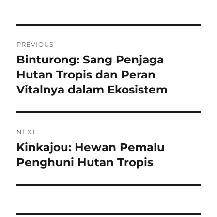
on
Navigasi
PREVIOUS
pos
Binturong: Sang Penjaga
Previous
post:
Hutan Tropis dan Peran
Vitalnya dalam Ekosistem
NEXT
Kinkajou: Hewan Pemalu
Next
post:
Penghuni Hutan Tropis