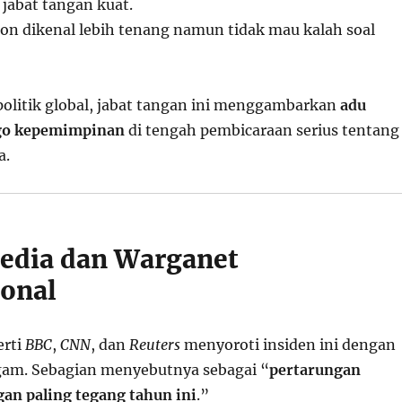
 jabat tangan kuat.
n dikenal lebih tenang namun tidak mau kalah soal
politik global, jabat tangan ini menggambarkan
adu
go kepemimpinan
di tengah pembicaraan serius tentang
a.
edia dan Warganet
ional
erti
BBC
,
CNN
, dan
Reuters
menyoroti insiden ini dengan
gam. Sebagian menyebutnya sebagai “
pertarungan
an paling tegang tahun ini
.”