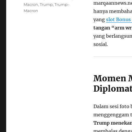
marqaannews.ne
Macron
,
Trump
,
Trump–
Macron
hanya membahas
yang
slot Bonu
tangan “arm wr
yang berlangsun
sosial.
Momen M
Diplomat
Dalam sesi foto 
menggenggam t
Trump menekan
membalas denga