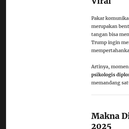
Viral
Pakar komunikas
merupakan ben
tangan bisa me
Trump ingin me
mempertahankan 
Artinya, momen 
psikologis dipl
memandang satu 
Makna Di
2025