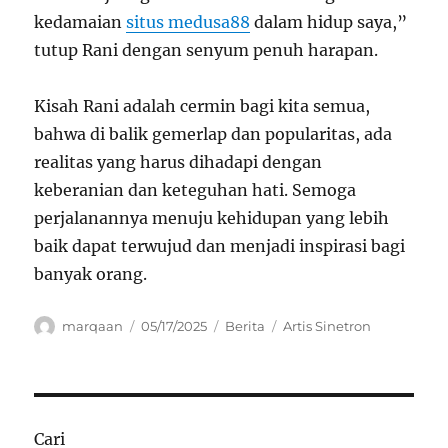
kedamaian
situs medusa88
dalam hidup saya,”
tutup Rani dengan senyum penuh harapan.
Kisah Rani adalah cermin bagi kita semua,
bahwa di balik gemerlap dan popularitas, ada
realitas yang harus dihadapi dengan
keberanian dan keteguhan hati. Semoga
perjalanannya menuju kehidupan yang lebih
baik dapat terwujud dan menjadi inspirasi bagi
banyak orang.
Author
Posted
Categories
Tags
marqaan
05/17/2025
Berita
Artis Sinetron
on
Cari